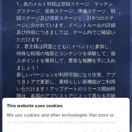
1．炎のメルト対戦は登録ステージ、マッチン
グステージ、発表ステージ、準備ステージ、戦
闘ステージ及び清算ステージと、計6つのステ
ージに分かれています。イベントルールの詳細
及び内容につきましては、ゲーム内でご確認い
ただけます。
2．君主様は同盟とともにイベントに参加し、
特殊な戦場の地形とコンテンツを体験して、個
人ポイントを獲得して、豊富な報酬を手に入れ
ましょう！
新しいバージョンが利用可能になり次第、アプ
リストアで更新し、素晴らしい新機能がご利用
いただけます！アップデートのリリース開始時
間は、各国のアプリストアによって異なる可能
性があるため、一部のユーザーにわずかな遅延
This website uses cookies
が発生する場合があります。しばらくお待ち下
We use cookies and other technologies that store or
さいませ！
access information on your device when you visit our
戦場でお会いましょう！
website to improve your experience You can find more
アバロン議会より