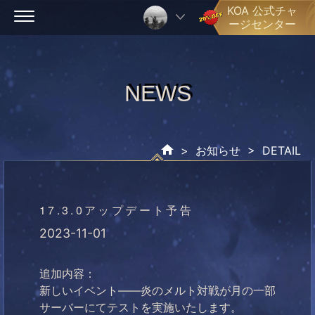
Skip
KOA 公式チャ
ージセンター
to
content
NEWS
NEWS
>
お知らせ
> DETAIL
17.3.0アップデート予告
2023-11-01
追加内容：
新しいイベント――炎のメルト対戦が月の一部
サーバーにてテストを実施いたします。