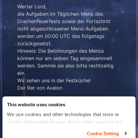
Werter Lord,
die Aufgaben im Täglichen Menü des
Drachenfeuerfests sowie der Fortschritt
nicht abgeschlossener Menü-Aufgaben
werden um 00:00 UTC des Folgetags
zurückgesetzt.
Hinweis: Die Belohnungen des Menüs
können nur am selben Tag eingesammelt
werden. Sammle sie also bitte rechtzeitig
ein.
Wir sehen uns in der Festküche!
Der Rat von Avalon
This website uses cookies
We use cookies and other technologies that store or
access information on your device when you visit our
website to improve your experience You can find more
Cookie Setting
information about the use of your personal data in our