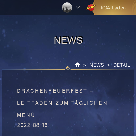
Skip
KOA Laden
to
content
NEWS
NEWS
>
NEWS
> DETAIL
DRACHENFEUERFEST –
LEITFADEN ZUM TÄGLICHEN
MENÜ
2022-08-16