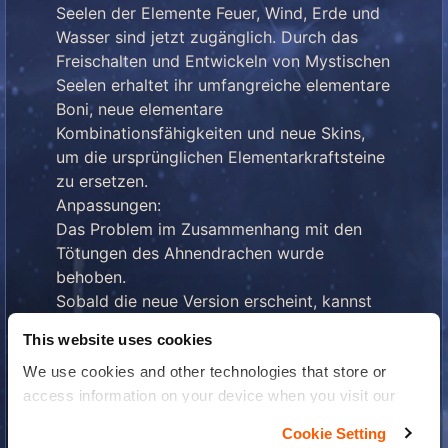
Seelen der Elemente Feuer, Wind, Erde und
Wasser sind jetzt zugänglich. Durch das
Freischalten und Entwickeln von Mystischen
Seelen erhaltet ihr umfangreiche elementare
Boni, neue elementare
Kombinationsfähigkeiten und neue Skins,
um die ursprünglichen Elementarkraftsteine
zu ersetzen.
Anpassungen:
Das Problem im Zusammenhang mit den
Tötungen des Ahnendrachen wurde
behoben.
Sobald die neue Version erscheint, kannst
du sie in deinem App-Store herunterladen,
This website uses cookies
um diese fantastischen neuen Funktionen
We use cookies and other technologies that store or
selbst zu erleben! Da die
access information on your device when you visit our
Veröffentlichungszeit des Updates in den
website to improve your experience You can find more
App-Stores je nach Land variieren kann,
Cookie Setting
information about the use of your personal data in our
könnten manche Benutzer es erst etwas