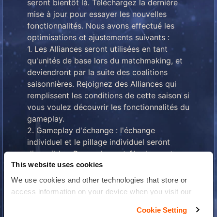
seront bientôt là. Téléchargez la dernière
mise à jour pour essayer les nouvelles
fonctionnalités. Nous avons effectué les
optimisations et ajustements suivants :
1. Les Alliances seront utilisées en tant
qu'unités de base lors du matchmaking, et
deviendront par la suite des coalitions
saisonnières. Rejoignez des Alliances qui
remplissent les conditions de cette saison si
vous voulez découvrir les fonctionnalités du
gameplay.
2. Gameplay d'échange : l'échange
individuel et le pillage individuel seront
disponibles. Prenez le contrôle des routes
commerciales et gagnez des pièces de
This website uses cookies
volcan et d'autres cadeaux.
We use cookies and other technologies that store or
3. Tous les châteaux ont des objets qui
access information on your device when you visit our
peuvent être achetés avec des pièces de
website to improve your experience You can find more
Cookie Setting
volcan. Une fois qu'une coalition occupe un
information about the use of your personal data in our